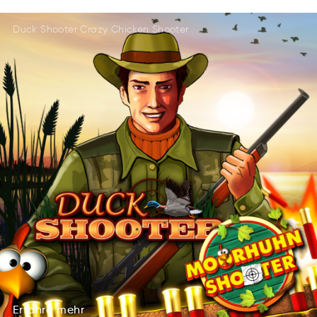
ModnRmsaoitcene
Rmotmaedniseonc
Duck Shooter Crazy Chicken Shooter
EisonomteRadncm
TaoemnoRcdmenis
Erfahre
mehr
harEerf
erhm
Erfahre
mehr