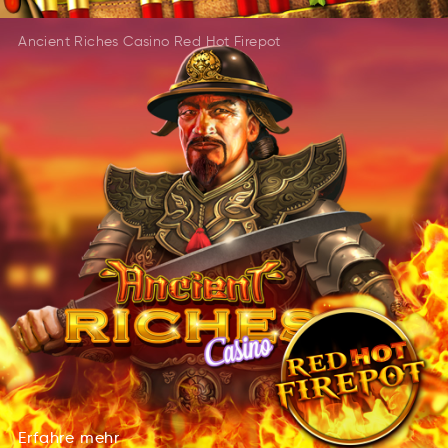
Ancient Riches Casino Red Hot Firepot
Erfahre
mehr
hrfEare
hrme
Erfahre
mehr