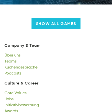
SHOW ALL GAMES
Company
&
Team
nyaoCmp
&
maTe
Über
uns
Company
&
Team
ebÜr
Teams
nsu
Über
sTmae
Küchengespräche
uns
Teams
gcäühKceseerhpn
Podcasts
Küchengespräche
assPtocd
Podcasts
Culture
&
Career
Cruulte
&
rereCa
Core
Values
Culture
&
Career
reCo
Jobs
seVlua
Core
obsJ
Initiativbewerbung
Values
Jobs
tvruwnbaIingeibiet
Awards
Initiativbewerbung
awsdAr
Awards
Verantwortung