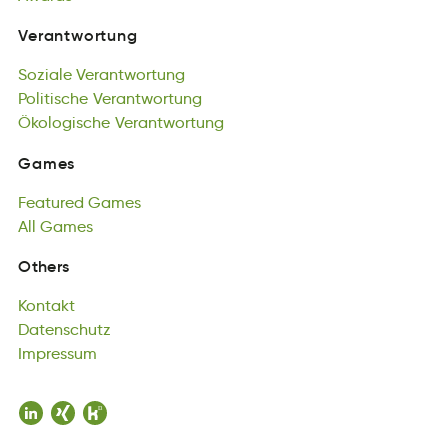
gatnVonrtweur
Soziale
Verantwortung
Verantwortung
zloieaS
Politische
uegwtonantrVr
Verantwortung
Soziale
Pilihecsto
Ökologische
Verantwortung
utrnarenwVgto
Verantwortung
Politische
gielohokÖcs
Verantwortung
nnwatVutregro
Ökologische
Verantwortung
Games
masGe
Featured
Games
Games
duteFaer
All
Games
Gseam
Featured
lAl
msaeG
Games
All
Games
Kontakt
Others
kanKtot
Datenschutz
Kontakt
tecusnzDath
Impressum
Datenschutz
repsmuIsm
Impressum