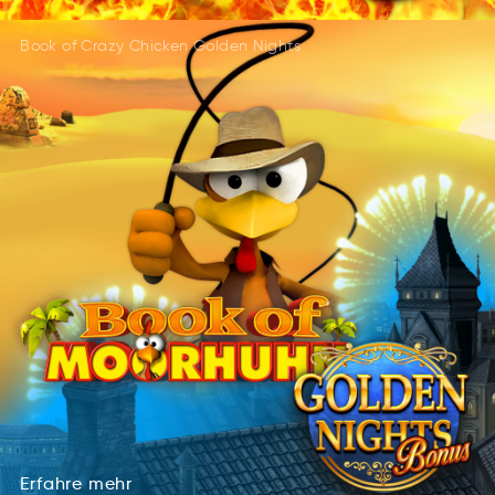
Book of Crazy Chicken Golden Nights
Erfahre
mehr
ahrfeEr
emhr
Erfahre
mehr