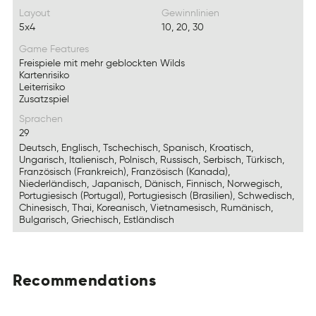
Layout
Gewinnlinien
5x4
10, 20, 30
Game Features
Freispiele mit mehr geblockten Wilds
Kartenrisiko
Leiterrisiko
Zusatzspiel
Sprachen
29
Deutsch, Englisch, Tschechisch, Spanisch, Kroatisch,
Ungarisch, Italienisch, Polnisch, Russisch, Serbisch, Türkisch,
Französisch (Frankreich), Französisch (Kanada),
Niederländisch, Japanisch, Dänisch, Finnisch, Norwegisch,
Portugiesisch (Portugal), Portugiesisch (Brasilien), Schwedisch,
Chinesisch, Thai, Koreanisch, Vietnamesisch, Rumänisch,
Bulgarisch, Griechisch, Estländisch
Recommendations
OetnnsoRdmamice