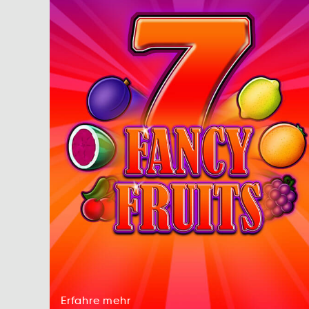
Erfahre
mehr
fehrEar
rmhe
Erfahre
mehr