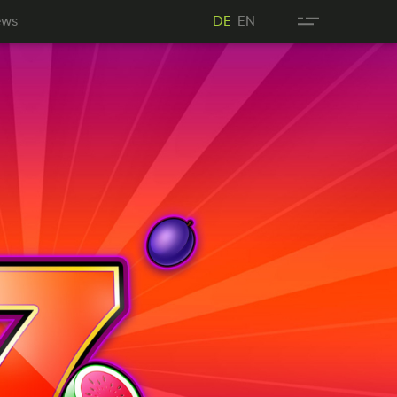
Nes
NE
ews
DE
EN
DE
DE