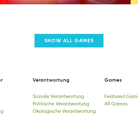
SHOW ALL GAMES
r
Verantwortung
Games
e
rgtnuatoeVrnw
aemGs
r
Verantwortung
Games
Soziale
Verantwortung
Featured
Gam
oaSeliz
Politische
tratVonnrgeuw
Verantwortung
eeutardF
All
Games
esa
ng
Soziale
hloiPscite
Ökologische
Verantwortung
orgnVrawettnu
Verantwortung
Featured
All
mesGa
Gam
bn
Politische
sceoliÖghko
Verantwortung
gnrroattunwVe
All
Games
ng
Ökologische
Verantwortung