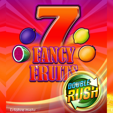
Erfahre
mehr
afrheEr
rmhe
Erfahre
mehr