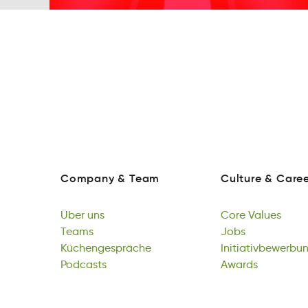
Company
&
Team
Culture
&
Caree
pomnCya
&
Taem
lerCutu
&
aCrre
Company
&
Team
Culture
&
Caree
Über
uns
Core
Values
rÜeb
Teams
sun
rCoe
Jobs
uesalV
Über
Tseam
Küchengespräche
uns
Core
sobJ
Initiativbewerbu
Values
Teams
epcKshcregenüäh
Podcasts
Jobs
vaibwietIgitrenu
Awards
Küchengespräche
Paosctsd
Initiativbewerbu
sAward
Podcasts
Awards