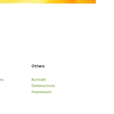
Others
es
Kontakt
mG
kKantot
Datenschutz
es
Kontakt
tazDsheunct
Impressum
Datenschutz
sesumrpIm
Impressum