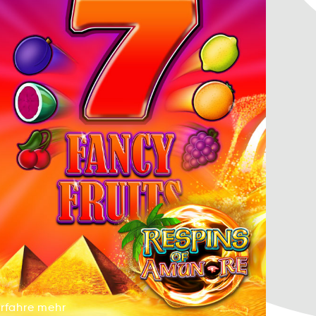
Erfahre
mehr
Errhefa
emrh
Erfahre
mehr