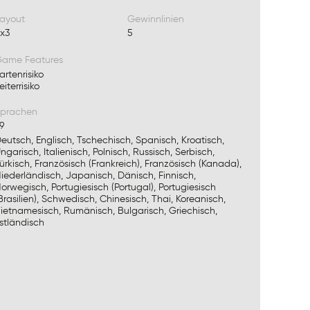
ayout
Gewinnlinien
x3
5
ame Features
artenrisiko
eiterrisiko
prachen
9
eutsch, Englisch, Tschechisch, Spanisch, Kroatisch,
ngarisch, Italienisch, Polnisch, Russisch, Serbisch,
ürkisch, Französisch (Frankreich), Französisch (Kanada),
iederländisch, Japanisch, Dänisch, Finnisch,
orwegisch, Portugiesisch (Portugal), Portugiesisch
Brasilien), Schwedisch, Chinesisch, Thai, Koreanisch,
ietnamesisch, Rumänisch, Bulgarisch, Griechisch,
stländisch