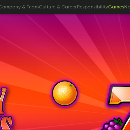
pyanmCo
&
Tame
utCuerl
&
earCer
oelinyiRstibsp
w
Company
&
Team
Culture
&
Career
Responsibility
Games
N
mGsae
Games