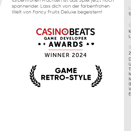
farbenfrohen Früchten ist das Spiel jetzt noch
spannender. Lass dich von der farbenfrohen
L
Welt von Fancy Fruits Deluxe begeistern!
5
G
K
L
S
2
D
U
T
N
N
(
V
E