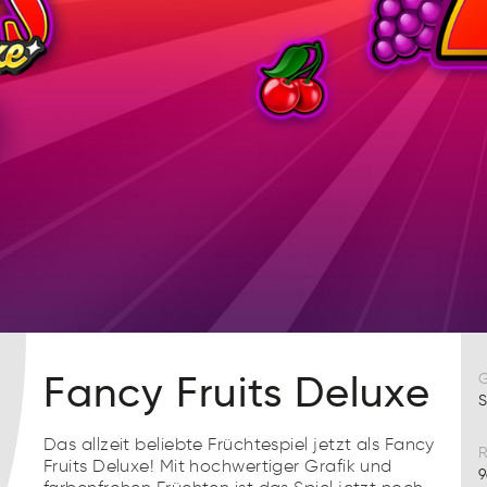
Fancy Fruits Deluxe
S
Das allzeit beliebte Früchtespiel jetzt als Fancy
R
Fruits Deluxe! Mit hochwertiger Grafik und
9