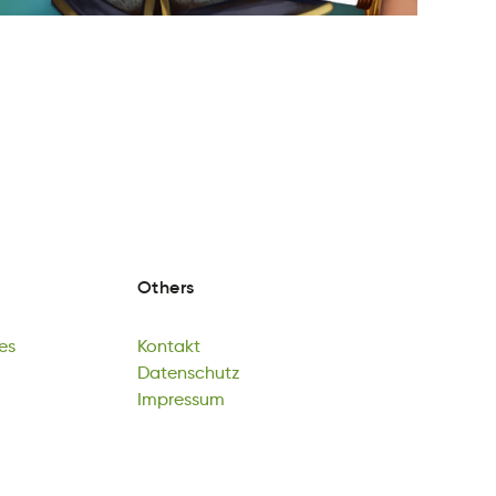
Others
es
Kontakt
me
natotkK
Datenschutz
es
Kontakt
auehtcstznD
Impressum
Datenschutz
rsesmpumI
Impressum