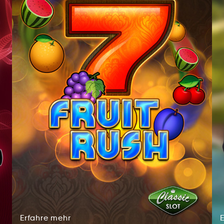
Erfahre
mehr
rrEfhea
hemr
Erfahre
mehr