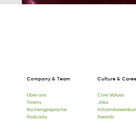
Company
&
Team
Culture
&
Caree
aCnmoyp
&
emTa
ueCrult
&
aeCer
Company
&
Team
Culture
&
Caree
Über
uns
Core
Values
berÜ
Teams
usn
Core
Jobs
luaVse
Über
emTas
Küchengespräche
uns
Core
Jbso
Initiativbewerbu
Values
Teams
hehcpgnreäsKeüc
Podcasts
Jobs
Ietnienbburvwiit
Awards
Küchengespräche
tdsaPsoc
Initiativbewerbu
arwdsA
Podcasts
Awards