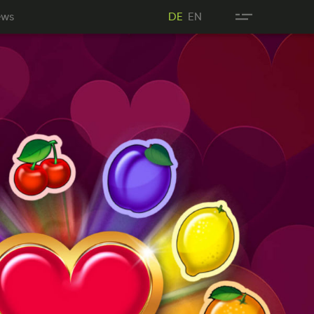
New
EN
ews
DE
EN
DE
DE