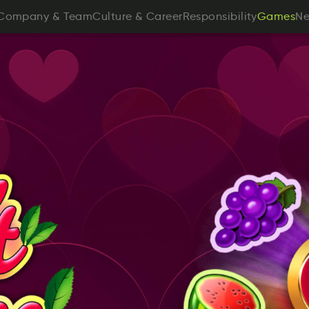
yaCmopn
&
mTae
ueuCrtl
&
reraCe
olRssnitibipye
s
Company
&
Team
Culture
&
Career
Responsibility
Games
N
smaeG
Games