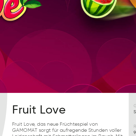
Fruit Love
S
Fruit Love, das neue Früchtespiel von
R
GAMOMAT sorgt für aufregende Stunden voller
9