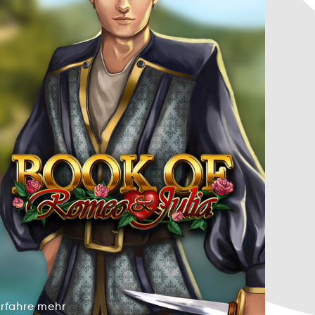
Erfahre
mehr
aerrhfE
hrem
Erfahre
mehr