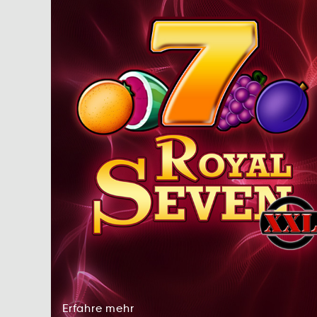
Erfahre
mehr
rerEhfa
mrhe
Erfahre
mehr