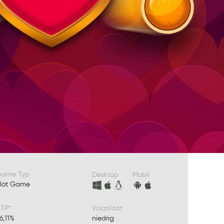
Game Typ
Desktop
Mobil
lot Game
TP*
Volatilität
6,11%
niedrig