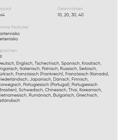
ayout
Gewinnlinien
x4
10, 20, 30, 40
ame Features
artenrisiko
eiterrisiko
prachen
9
eutsch, Englisch, Tschechisch, Spanisch, Kroatisch,
ngarisch, Italienisch, Polnisch, Russisch, Serbisch,
ürkisch, Französisch (Frankreich), Französisch (Kanada),
iederländisch, Japanisch, Dänisch, Finnisch,
orwegisch, Portugiesisch (Portugal), Portugiesisch
Brasilien), Schwedisch, Chinesisch, Thai, Koreanisch,
ietnamesisch, Rumänisch, Bulgarisch, Griechisch,
stländisch