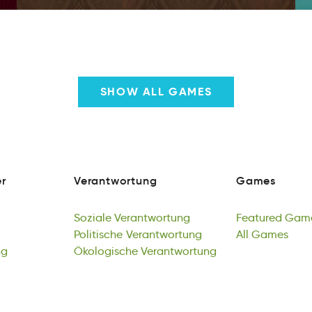
SHOW ALL GAMES
r
Verantwortung
Games
r
rrogntnVautwe
asmGe
r
Verantwortung
Games
Soziale
Verantwortung
Featured
Gam
eioalzS
Politische
nenutraVowgtr
Verantwortung
dteerFua
All
Games
aGs
ng
Soziale
lPicseitho
Ökologische
Verantwortung
eagntworutrVn
Verantwortung
Featured
lAl
esGam
Gam
ga
Politische
kscioohÖegl
Verantwortung
ntatewgorunrV
All
Games
ng
Ökologische
Verantwortung