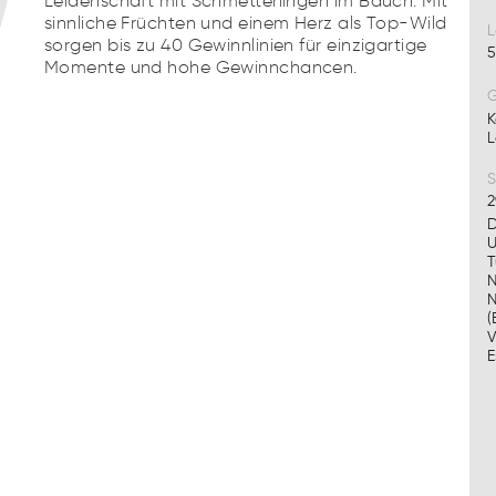
Leidenschaft mit Schmetterlingen im Bauch. Mit
sinnliche Früchten und einem Herz als Top-Wild
L
sorgen bis zu 40 Gewinnlinien für einzigartige
5
Momente und hohe Gewinnchancen.
G
K
L
S
2
D
U
T
N
N
(
V
E