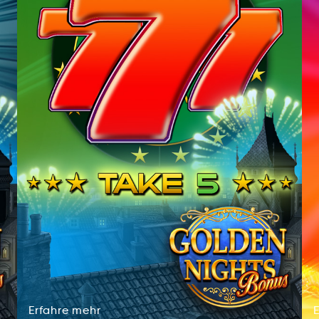
Erfahre
mehr
Erhfrea
ehrm
Erfahre
mehr