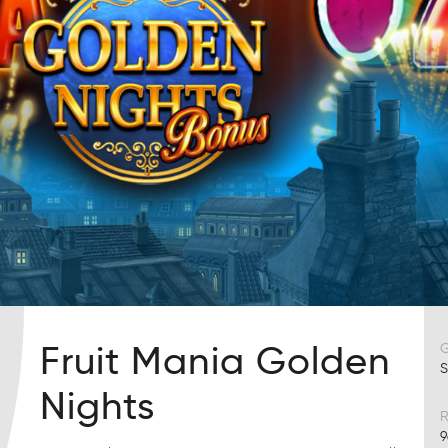
Fruit Mania Golden
S
Nights
R
9