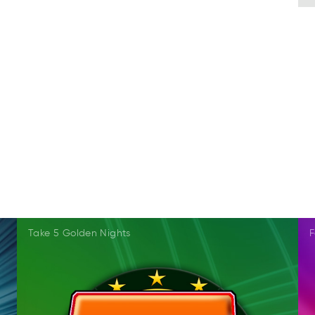
Take 5 Golden Nights
F