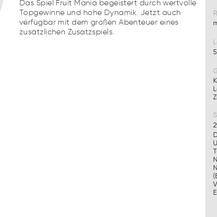
Das Spiel Fruit Mania begeistert durch wertvolle
Topgewinne und hohe Dynamik. Jetzt auch
R
verfügbar mit dem großen Abenteuer eines
m
zusätzlichen Zusatzspiels.
L
5
G
K
L
Z
S
2
D
U
T
N
N
(
V
E