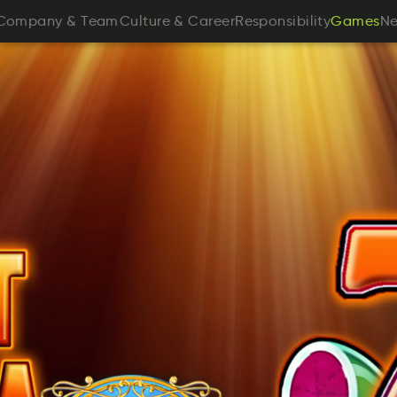
oaCmnyp
&
maeT
luetruC
&
erraCe
nlioibtypReiss
w
Company
&
Team
Culture
&
Career
Responsibility
Games
N
sGmae
Games