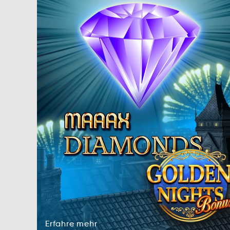
Erfahre
mehr
aeEhrfr
hmer
Erfahre
mehr