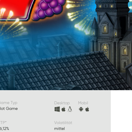
Game Typ
Desktop
Mobil
lot Game
TP*
Volatilität
6,12%
mittel