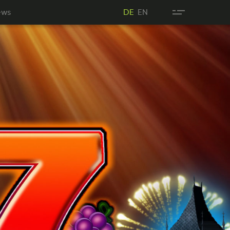
Nes
EN
ews
DE
EN
DE
DE