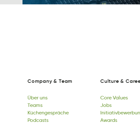
Company
&
Team
Culture
&
Caree
nopCyam
&
Tmea
uulterC
&
rCaer
Company
&
Team
Culture
&
Caree
Über
uns
Core
Values
Üerb
Teams
usn
eoCr
Jobs
ueasVl
Über
Tesam
Küchengespräche
uns
Core
oJsb
Initiativbewerbu
Values
Teams
ergsnüächpceehK
Podcasts
Jobs
nrnebitIegvtwiua
Awards
Küchengespräche
stPacods
Initiativbewerbu
darAws
Podcasts
Awards