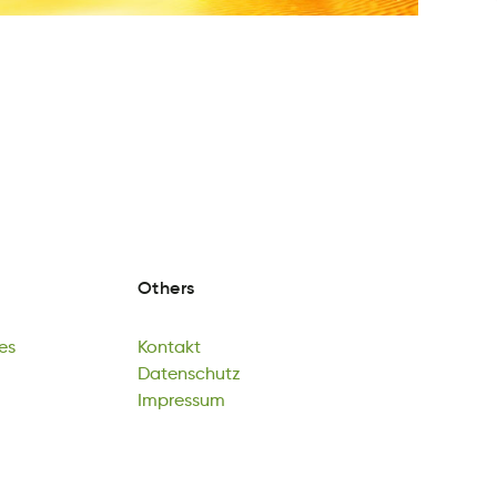
Others
es
Kontakt
Gs
noKttka
Datenschutz
es
Kontakt
teuhcsazDtn
Impressum
Datenschutz
mpsersmIu
Impressum