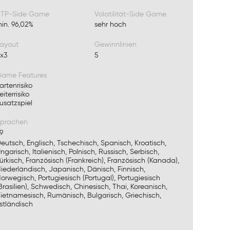
TP-Side Game
Volatilität-Side Game
in. 96,02%
sehr hoch
ayout
Gewinnlinien
x3
5
ame Features
artenrisiko
eiterrisiko
usatzspiel
prachen
9
eutsch, Englisch, Tschechisch, Spanisch, Kroatisch,
ngarisch, Italienisch, Polnisch, Russisch, Serbisch,
ürkisch, Französisch (Frankreich), Französisch (Kanada),
iederländisch, Japanisch, Dänisch, Finnisch,
orwegisch, Portugiesisch (Portugal), Portugiesisch
Brasilien), Schwedisch, Chinesisch, Thai, Koreanisch,
ietnamesisch, Rumänisch, Bulgarisch, Griechisch,
stländisch