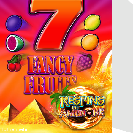
Erfahre
mehr
rEhfare
mreh
Erfahre
mehr