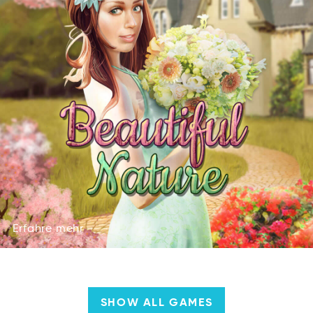
Erfahre
mehr
rraehEf
ehmr
Erfahre
mehr
SHOW ALL GAMES