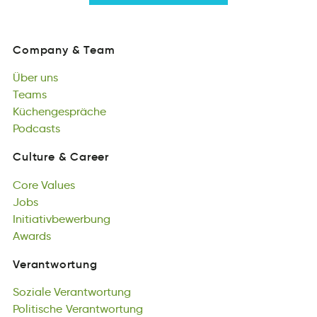
Company
&
Team
Caoypnm
&
ameT
Über
uns
Company
&
Team
erÜb
Teams
nus
Über
Tesam
Küchengespräche
uns
Teams
ncecKhrshäpeüeg
Podcasts
Küchengespräche
stdaPsoc
Podcasts
Culture
&
Career
ulertCu
&
rCaere
Core
Values
Culture
&
Career
Ceor
Jobs
Vuelas
Core
osJb
Initiativbewerbung
Values
Jobs
gvutbawiienenIbrti
Awards
Initiativbewerbung
dsrwAa
Awards
Verantwortung
eartwrountgVn
Soziale
Verantwortung
Verantwortung
oazSlie
Politische
tongarneuVtwr
Verantwortung
Soziale
tlPiseochi
Ökologische
Verantwortung
ntngutrreoVwa
Verantwortung
Politische
csloigÖekoh
Verantwortung
untarenwtogrV