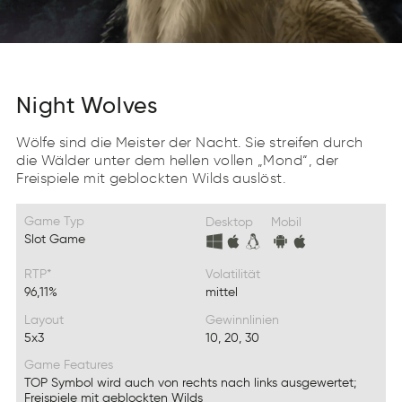
Night Wolves
Wölfe sind die Meister der Nacht. Sie streifen durch
die Wälder unter dem hellen vollen „Mond“, der
Freispiele mit geblockten Wilds auslöst.
Game Typ
Desktop
Mobil
Slot Game
RTP*
Volatilität
96,11%
mittel
Layout
Gewinnlinien
5x3
10, 20, 30
Game Features
TOP Symbol wird auch von rechts nach links ausgewertet;
Freispiele mit geblockten Wilds