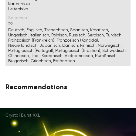
Kartenrisiko
Leiterrisiko
Sprachen
29
Deutsch, Englisch, Tschechisch, Spanisch, Kroatisch,
Ungarisch, Italienisch, Polnisch, Russisch, Serbisch, Türkisch,
Französisch (Frankreich), Französisch (Kanada),
Niederländisch, Japanisch, Dänisch, Finnisch, Norwegisch,
Portugiesisch (Portugal), Portugiesisch (Brasilien), Schwedisch,
Chinesisch, Thai, Koreanisch, Vietnamesisch, Rumänisch,
Bulgarisch, Griechisch, Estländisch
Recommendations
IRmdcensanteomo
SdeRoontiecanmm
NtidomResoaenmc
Crystal Burst XXL
Rtnnicmdoamsoee
SmooedtnnimecRa