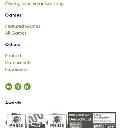
Ökologische
Verantwortung
Games
sGmea
Featured
Games
Games
uFeatedr
All
Games
maeGs
Featured
lAl
Gmaes
Games
All
Games
Kontakt
Others
tntkaoK
Datenschutz
Kontakt
Dhaetsuntzc
Impressum
Datenschutz
Immsusepr
Impressum
Awards