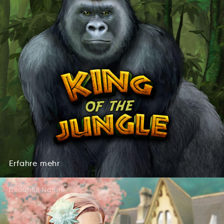
Erfahre
mehr
fraerEh
mher
Erfahre
mehr
Beautiful Nature