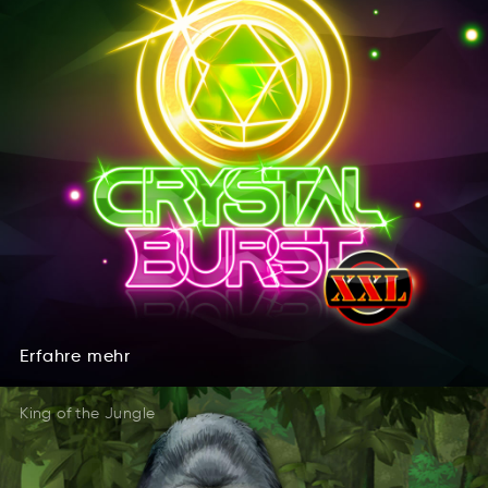
Erfahre
mehr
Erahefr
mher
Erfahre
mehr
King of the Jungle