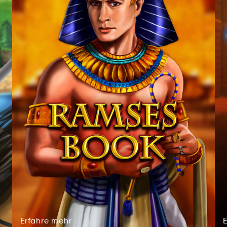
Erfahre
mehr
Efhrrea
mehr
Erfahre
mehr