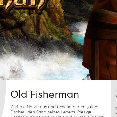
Old Fisherman
S
Wirf die Netze aus und beschere dem „alten
R
Fischer“ den Fang seines Lebens. Riesige
9