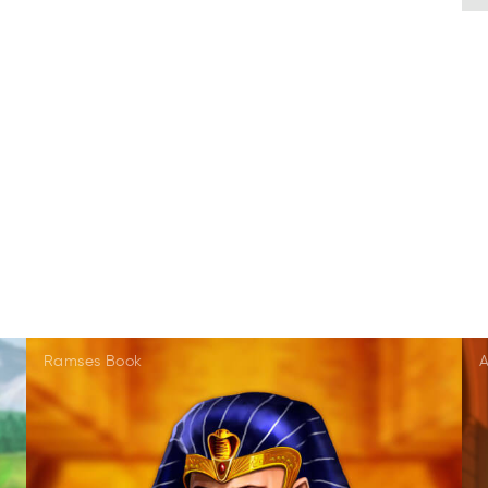
Ramses Book
A