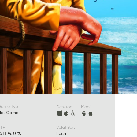
Game Typ
Desktop
Mobil
lot Game
TP*
Volatilität
6,11, 96,07%
hoch