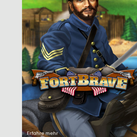
Erfahre
mehr
ehaErrf
mrhe
Erfahre
mehr