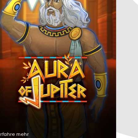
Erfahre
mehr
hrrfEea
hrem
Erfahre
mehr