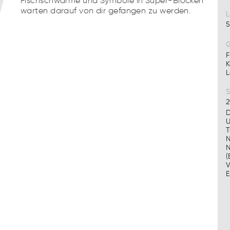
Fischschwärme und Symbole in Super-Blöcken
warten darauf von dir gefangen zu werden.
L
5
G
F
K
L
S
2
D
U
T
N
N
(
V
E