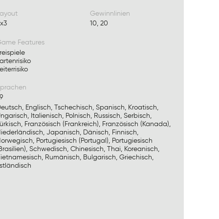
ayout
Gewinnlinien
x3
10, 20
ame Features
reispiele
artenrisiko
eiterrisiko
prachen
9
eutsch, Englisch, Tschechisch, Spanisch, Kroatisch,
ngarisch, Italienisch, Polnisch, Russisch, Serbisch,
ürkisch, Französisch (Frankreich), Französisch (Kanada),
iederländisch, Japanisch, Dänisch, Finnisch,
orwegisch, Portugiesisch (Portugal), Portugiesisch
Brasilien), Schwedisch, Chinesisch, Thai, Koreanisch,
ietnamesisch, Rumänisch, Bulgarisch, Griechisch,
stländisch