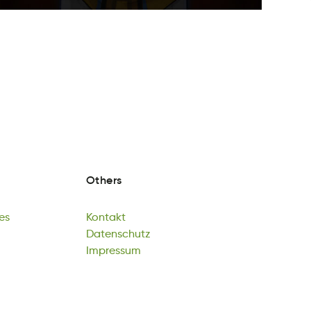
Others
es
Kontakt
mG
tatoKkn
Datenschutz
es
Kontakt
euzDantshtc
Impressum
Datenschutz
musepmIsr
Impressum