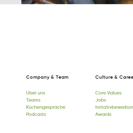
Company
&
Team
Culture
&
Caree
onpCyam
&
emaT
Cuetlru
&
reCra
Company
&
Team
Culture
&
Caree
Über
uns
Core
Values
reÜb
Teams
nsu
Creo
Jobs
sVeula
Über
emTas
Küchengespräche
uns
Core
bJos
Initiativbewerbu
Values
Teams
ährpcesühncgKee
Podcasts
Jobs
btegbIuitrennivw
Awards
Küchengespräche
sdtosaPc
Initiativbewerbu
dAswar
Podcasts
Awards