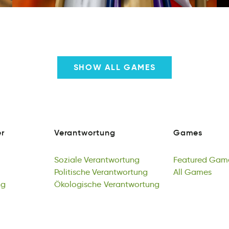
SHOW ALL GAMES
r
Verantwortung
Games
e
narVtgwntruoe
mGsae
r
Verantwortung
Games
Soziale
Verantwortung
Featured
Gam
ilaezoS
Politische
attrownnVruge
Verantwortung
drFeaetu
All
Games
aes
ng
Soziale
otiilhPecs
Ökologische
Verantwortung
atnewotugrrnV
Verantwortung
Featured
All
Geasm
Gam
ia
Politische
ehskilgocoÖ
Verantwortung
onrwerunttVga
All
Games
ng
Ökologische
Verantwortung