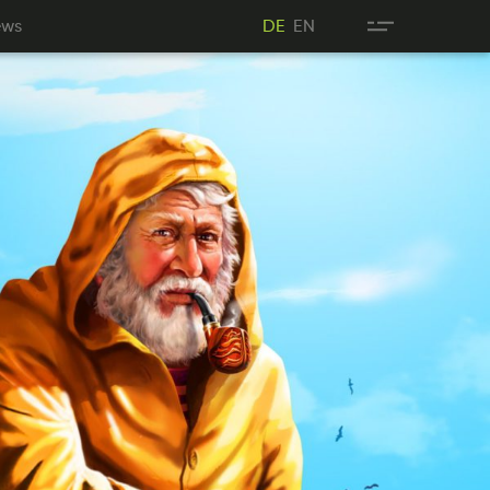
Nwe
EN
ews
DE
EN
DE
DE