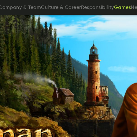
aypnoCm
&
aTem
ueutrlC
&
reCrea
bntiRispseloyi
s
Company
&
Team
Culture
&
Career
Responsibility
Games
N
meGsa
Games