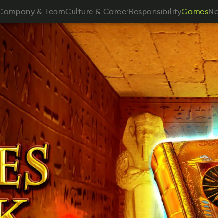
opyamCn
&
Tame
rlCeutu
&
Crreae
nesytioplbiiRs
s
Company
&
Team
Culture
&
Career
Responsibility
Games
N
measG
Games