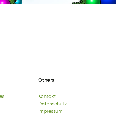
Others
es
Kontakt
as
knaKtto
Datenschutz
es
Kontakt
hteusnacztD
Impressum
Datenschutz
Iuepmsrsm
Impressum