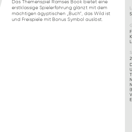
Das Themenspiel Ramses Book bietet eine
erstklassige Spielerfahrung glänzt mit dem
L
mächtigen ägyptischen „Buch“, das Wild ist
5
und Freispiele mit Bonus Symbol auslöst.
G
F
K
L
S
2
D
U
T
N
N
(
V
E