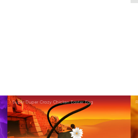
Super Duper Crazy Chicken Easter Egg
R