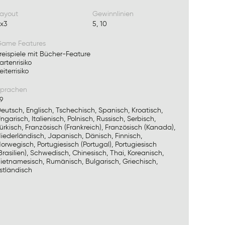
ayout
Gewinnlinien
x3
5, 10
ame Features
reispiele mit Bücher-Feature
artenrisiko
eiterrisiko
prachen
9
eutsch, Englisch, Tschechisch, Spanisch, Kroatisch,
ngarisch, Italienisch, Polnisch, Russisch, Serbisch,
ürkisch, Französisch (Frankreich), Französisch (Kanada),
iederländisch, Japanisch, Dänisch, Finnisch,
orwegisch, Portugiesisch (Portugal), Portugiesisch
Brasilien), Schwedisch, Chinesisch, Thai, Koreanisch,
ietnamesisch, Rumänisch, Bulgarisch, Griechisch,
stländisch