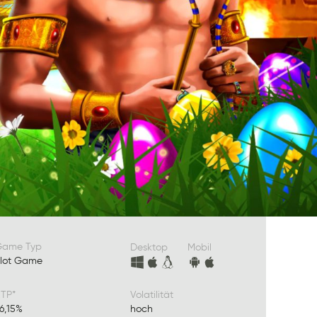
Game Typ
Desktop
Mobil
lot Game
TP*
Volatilität
6,15%
hoch