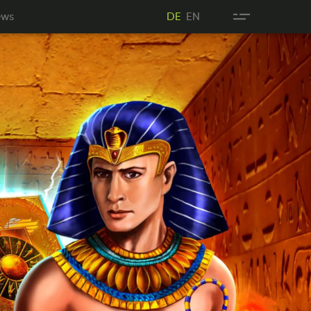
ewN
NE
ews
DE
EN
DE
DE