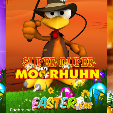
Erfahre
mehr
rEheraf
rmeh
Erfahre
mehr