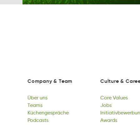
Company
&
Team
Culture
&
Caree
nymoaCp
&
mTea
rCuluet
&
erCea
Company
&
Team
Culture
&
Caree
Über
uns
Core
Values
rebÜ
Teams
sun
Creo
Jobs
sleVua
Über
eTams
Küchengespräche
uns
Core
Jsob
Initiativbewerbu
Values
Teams
nespghhcäceerKü
Podcasts
Jobs
bnvwtatIibeirine
Awards
Küchengespräche
scasdotP
Initiativbewerbu
dAwasr
Podcasts
Awards