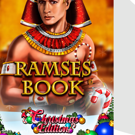
Erfahre
mehr
rrhafEe
ehmr
Erfahre
mehr