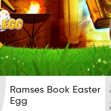
Ramses Book Easter
S
Egg
R
9