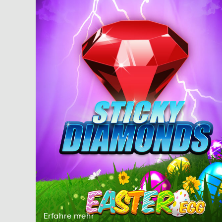
Erfahre
mehr
harferE
mrhe
Erfahre
mehr