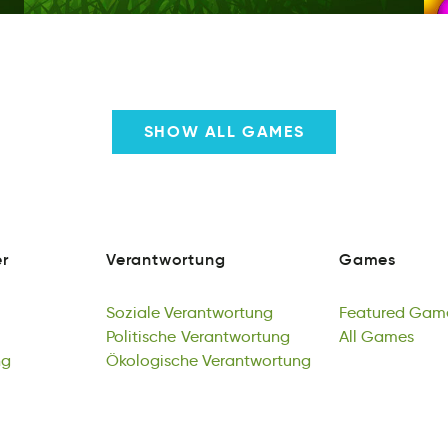
SHOW ALL GAMES
r
Verantwortung
Games
r
rnnrtewVaoutg
emasG
r
Verantwortung
Games
Soziale
Verantwortung
Featured
Gam
leoSzia
Politische
oartnVunwgret
Verantwortung
teuardeF
All
Games
mGe
ng
Soziale
shieitcloP
Ökologische
Verantwortung
ttorrwneaguVn
Verantwortung
Featured
All
maeGs
Gam
gu
Politische
lesÖkoghoci
Verantwortung
rgVnewtutaron
All
Games
ng
Ökologische
Verantwortung