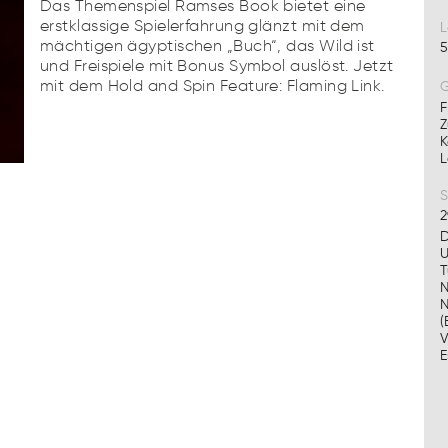
Das Themenspiel Ramses Book bietet eine
erstklassige Spielerfahrung glänzt mit dem
L
mächtigen ägyptischen „Buch“, das Wild ist
5
und Freispiele mit Bonus Symbol auslöst. Jetzt
mit dem Hold and Spin Feature: Flaming Link.
G
F
Z
K
L
S
2
D
U
T
N
N
(
V
E