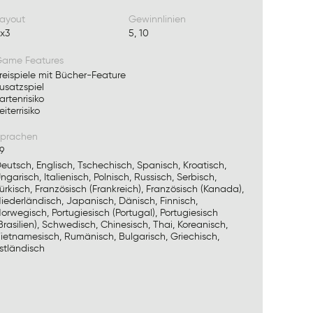
ayout
Gewinnlinien
x3
5, 10
ame Features
reispiele mit Bücher-Feature
usatzspiel
artenrisiko
eiterrisiko
prachen
9
eutsch, Englisch, Tschechisch, Spanisch, Kroatisch,
ngarisch, Italienisch, Polnisch, Russisch, Serbisch,
ürkisch, Französisch (Frankreich), Französisch (Kanada),
iederländisch, Japanisch, Dänisch, Finnisch,
orwegisch, Portugiesisch (Portugal), Portugiesisch
Brasilien), Schwedisch, Chinesisch, Thai, Koreanisch,
ietnamesisch, Rumänisch, Bulgarisch, Griechisch,
stländisch