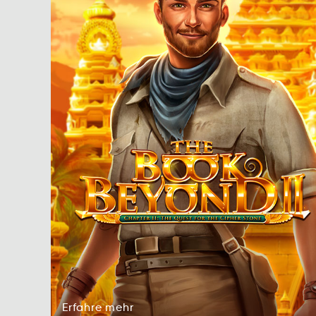
Erfahre
mehr
raEhfer
herm
Erfahre
mehr