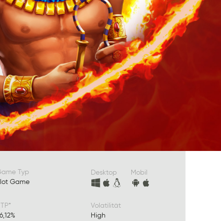
Game Typ
Desktop
Mobil
lot Game
TP*
Volatilität
6,12%
High