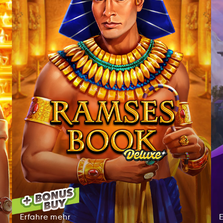
Erfahre
mehr
ahErerf
emrh
Erfahre
mehr