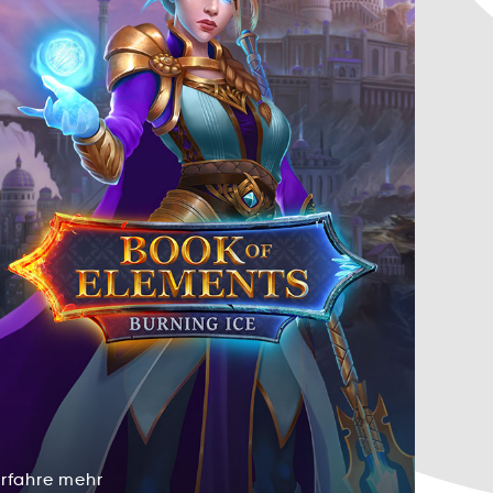
Erfahre
mehr
rfreEah
herm
Erfahre
mehr