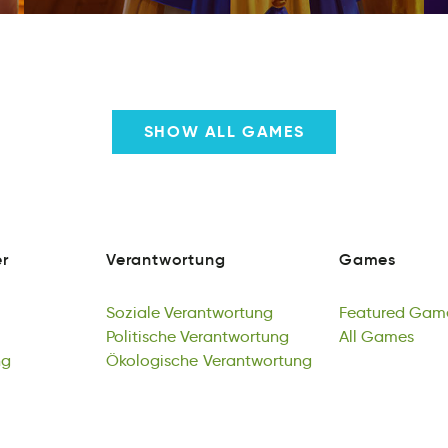
SHOW ALL GAMES
r
Verantwortung
Games
a
Vnrtonetgwaru
Gesma
r
Verantwortung
Games
Soziale
Verantwortung
Featured
Gam
oalSiez
Politische
eVrannttwruog
Verantwortung
rFdeeaut
All
Games
maG
ng
Soziale
loseiiPcth
Ökologische
Verantwortung
eogtwtrnVuran
Verantwortung
Featured
lAl
eGasm
Gam
aI
Politische
elÖocoishgk
Verantwortung
ugoawrnerVntt
All
Games
ng
Ökologische
Verantwortung