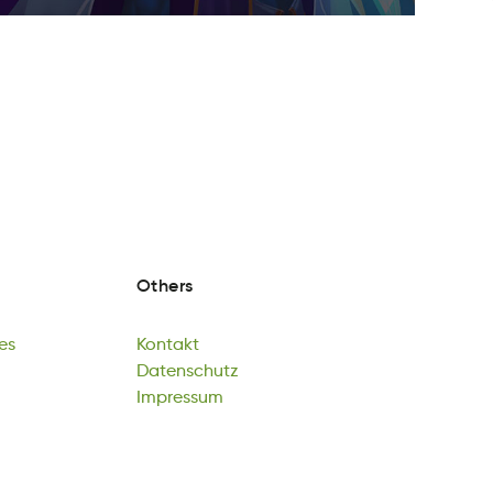
Others
es
Kontakt
es
nktatKo
Datenschutz
es
Kontakt
thzeuDcntas
Impressum
Datenschutz
Imrupsmes
Impressum