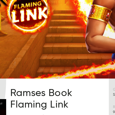
Ramses Book
S
Flaming Link
R
9