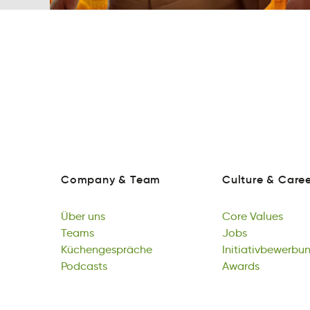
Company
&
Team
Culture
&
Caree
ponCmay
&
aeTm
ulCretu
&
errCe
Company
&
Team
Culture
&
Caree
Über
uns
Core
Values
beÜr
Teams
nsu
Core
Jobs
eVluas
Über
Tsame
Küchengespräche
uns
Core
oJbs
Initiativbewerbu
Values
Teams
secenhrhgäepKüc
Podcasts
Jobs
unbtieivgrwebtin
Awards
Küchengespräche
oatdPscs
Initiativbewerbu
Adsrwa
Podcasts
Awards