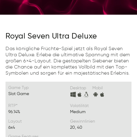
Royal Seven Ultra Deluxe
Das königliche Früchte-Spiel jetzt als Royal Seven
Ultra Deluxe. Erlebe die ultimative Spannung mit dem
großen 6×4-Layout. Die gestapelten Siebener bieten
die Chance auf ein komplettes Vollbild mit den Top-
Symbolen und sorgen für ein majestätisches Erlebnis.
Game Typ
Desktop
Mobil
Slot Game
RTP*
Volatilität
96.14%
Medium
Layout
Gewinnlinien
6x4
20, 40
Game Features