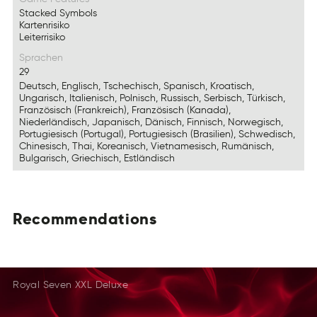
Stacked Symbols
Kartenrisiko
Leiterrisiko
Sprachen
29
Deutsch, Englisch, Tschechisch, Spanisch, Kroatisch,
Ungarisch, Italienisch, Polnisch, Russisch, Serbisch, Türkisch,
Französisch (Frankreich), Französisch (Kanada),
Niederländisch, Japanisch, Dänisch, Finnisch, Norwegisch,
Portugiesisch (Portugal), Portugiesisch (Brasilien), Schwedisch,
Chinesisch, Thai, Koreanisch, Vietnamesisch, Rumänisch,
Bulgarisch, Griechisch, Estländisch
Recommendations
EmotmdRaoscnein
Rtodmncsaimnoee
Readcmneintooms
Royal Seven XXL Deluxe
MmcoonestRadien
NeeidmstmaRonco