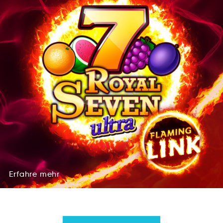
Erfahre
mehr
rfEhrea
merh
Erfahre
mehr