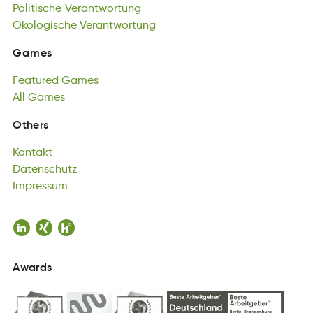
Politische
goÖkchseloi
Verantwortung
Vrnroetauwgnt
Ökologische
Verantwortung
Games
maesG
Featured
Games
Games
etdruaFe
All
Games
aemsG
Featured
All
eGsma
Games
All
Games
Kontakt
Others
takotnK
Datenschutz
Kontakt
ecDnsuhttza
Impressum
Datenschutz
rusmsepIm
Impressum
Awards