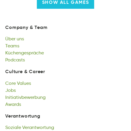
SHOW ALL GAMES
Company
&
Team
yCaponm
&
maeT
Über
uns
Company
&
Team
eÜrb
Teams
nsu
Über
Tasem
Küchengespräche
uns
Teams
ceähüeepcnrKhgs
Podcasts
Küchengespräche
sdPsocat
Podcasts
Culture
&
Career
lCetuur
&
aereCr
Core
Values
Culture
&
Career
Cero
Jobs
ulesaV
Core
bsJo
Initiativbewerbung
Values
Jobs
wrieievbtgnInauibt
Awards
Initiativbewerbung
wardAs
Awards
Verantwortung
oargenrttuwVn
Soziale
Verantwortung
Verantwortung
iSloaze
Politische
Vrngawtneuotr
Verantwortung
Soziale
chiseilotP
Ökologische
Verantwortung
gawuVntrotern
Verantwortung