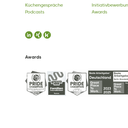
Küchengespräche
oPsascdt
Initiativbewerbu
arwdsA
Podcasts
Awards
Awards