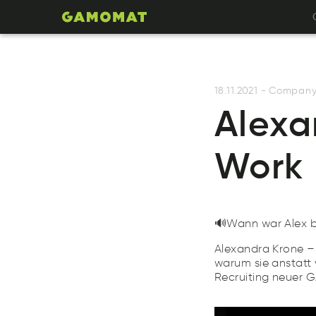
18.11.2021
-
Compan
Alexa
Work
🔊Wann war Alex be
Alexandra Krone 
warum sie anstatt 
Recruiting neuer 