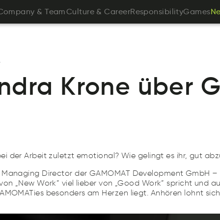
Canpoym
&
eamT
ruleCtu
&
eCrrea
ipseitnsRbiloy
emGas
Company
&
Team
Culture
&
Career
Responsibility
Games
N
e
N
y
ndra Krone über 
i der Arbeit zuletzt emotional? Wie gelingt es ihr, gut ab
– Managing Director der GAMOMAT Development GmbH – 
von „New Work” viel lieber von „Good Work” spricht und au
GAMOMATies besonders am Herzen liegt. Anhören lohnt sich