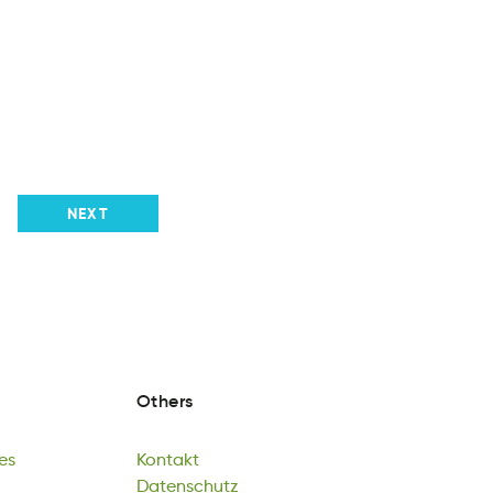
NEXT
Others
es
Kontakt
Ga
onaKktt
Datenschutz
es
Kontakt
tezausDhtcn
Impressum
Datenschutz
Isseumrmp