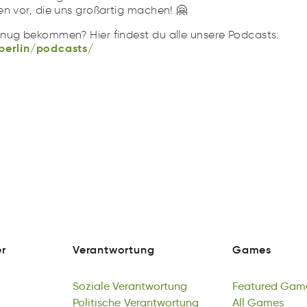
en vor, die uns großartig machen! 🤗
berlin/podcasts/
adptegn/tasi//:t
nug bekommen? Hier findest du alle unsere Podcasts:
berlin/podcasts/
r
Verantwortung
Games
C
gnoaVetrwuntr
Geams
r
Verantwortung
Games
Soziale
Verantwortung
Featured
Gam
oSaizel
Politische
tVeworugrnant
Verantwortung
tarFueed
All
Games
mse
ng
Soziale
octisPlihe
Ökologische
Verantwortung
ttwaenVnorrgu
Verantwortung
Featured
llA
eGmsa
Gam
un
Politische
kslooiecÖgh
Verantwortung
rttrwnnuoVgea
All
Games