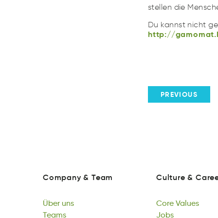
stellen die Mensch
http://gamomat.
oamml.tbp/shocr
Du kannst nicht ge
http://gamomat.
PREVIOUS
Company
&
Team
Culture
&
Caree
anCpmoy
&
meaT
eutulCr
&
eerar
Company
&
Team
Culture
&
Caree
Über
uns
Core
Values
bÜre
Teams
sun
eorC
Jobs
uValse
Über
samTe
Küchengespräche
uns
Core
osJb
Initiativbewerbu
Values
Teams
hhcgrüäepeKcnes
Podcasts
Jobs
ittberbawIigevin
Awards