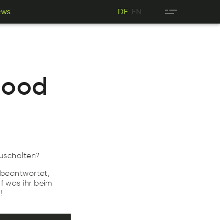
NE
ews
DE
EN
Nws
ED
ews
DE
Good
zuschalten?
beantwortet,
f was ihr beim
!