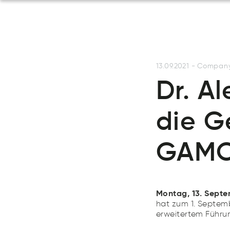
13.09.2021
-
Compan
Dr. A
die G
GAMO
Montag, 13. Sept
hat zum 1. Septemb
erweitertem Führu