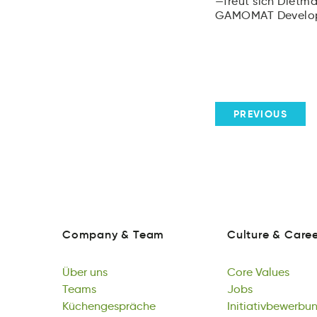
freut sich Dietm
GAMOMAT Develo
PREVIOUS
Company
&
Team
Culture
&
Caree
nopmyaC
&
Team
luuetrC
&
rerCa
Company
&
Team
Culture
&
Caree
Über
uns
Core
Values
bÜer
Teams
uns
rCeo
Jobs
Vluaes
Über
amTse
Küchengespräche
uns
Core
osbJ
Initiativbewerbu
Values
Teams
ehececgpsräKhün
Podcasts
Jobs
nwugaeneivitbrtb
Awards
Küchengespräche
tocsdsaP
Initiativbewerbu
drAaws