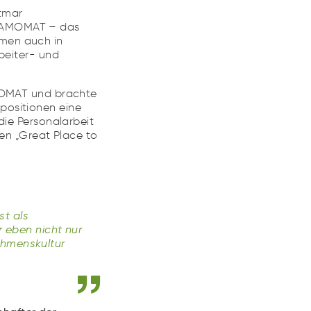
tmar
 GAMOMAT – das
men auch in
beiter- und
AMOMAT und brachte
positionen eine
die Personalarbeit
n „Great Place to
st als
r eben nicht nur
ehmenskultur