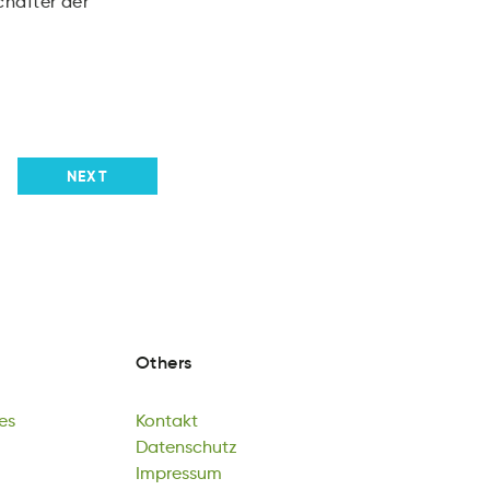
chafter der
NEXT
Others
es
Kontakt
sG
oKtatnk
Datenschutz
es
Kontakt
atzctnhseuD
Impressum
Datenschutz
sIrmempus
Impressum