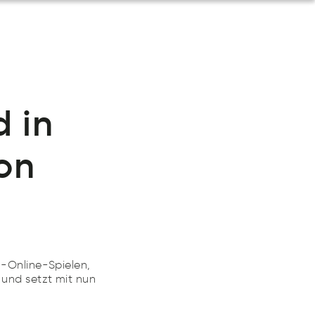
ews
DE
d in
on
-Online-Spielen,
 und setzt mit nun