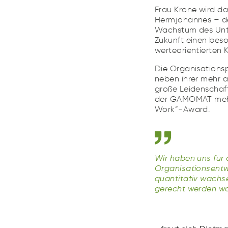
Frau Krone wird d
Hermjohannes – d
Wachstum des Unte
Zukunft einen beso
werteorientierten K
Die Organisations
neben ihrer mehr 
große Leidenschaft
der GAMOMAT mehr
Work“-Award.
Wir haben uns für 
Organisationsentwi
quantitativ wachs
gerecht werden wo