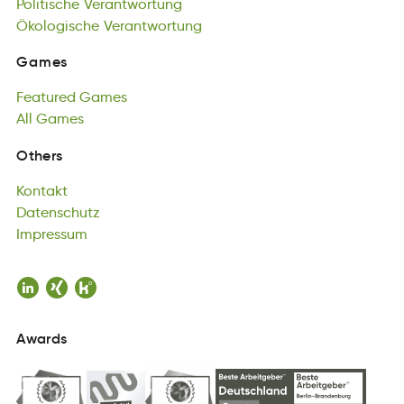
Politische
gcoÖilshoek
Verantwortung
tetronVrwunga
Ökologische
Verantwortung
Games
aeGsm
Featured
Games
Games
ueaetrFd
All
Games
aeGms
Featured
All
Gesam
Games
All
Games
Kontakt
Others
ttakKno
Datenschutz
Kontakt
hzttseDcnau
Impressum
Datenschutz
sIemmpurs
Impressum
Awards